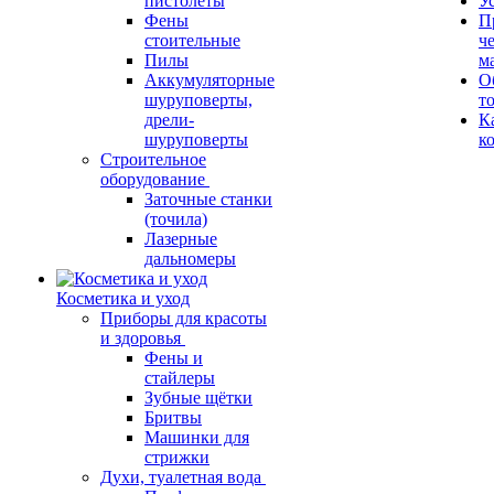
пистолеты
У
Фены
П
стоительные
ч
Пилы
м
Аккумуляторные
О
шуруповерты,
т
дрели-
К
шуруповерты
к
Строительное
оборудование
Заточные станки
(точила)
Лазерные
дальномеры
Косметика и уход
Приборы для красоты
и здоровья
Фены и
стайлеры
Зубные щётки
Бритвы
Машинки для
стрижки
Духи, туалетная вода