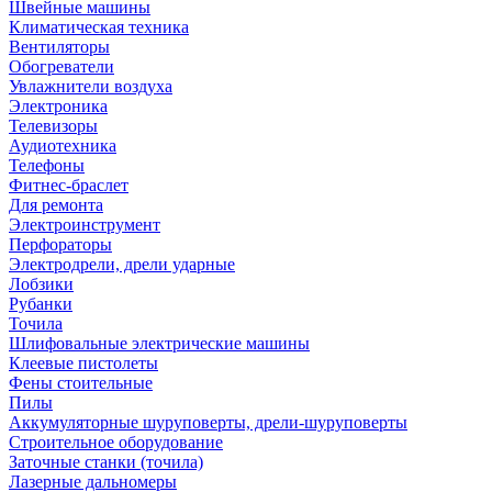
Швейные машины
Климатическая техника
Вентиляторы
Обогреватели
Увлажнители воздуха
Электроника
Телевизоры
Аудиотехника
Телефоны
Фитнес-браслет
Для ремонта
Электроинструмент
Перфораторы
Электродрели, дрели ударные
Лобзики
Рубанки
Точила
Шлифовальные электрические машины
Клеевые пистолеты
Фены стоительные
Пилы
Аккумуляторные шуруповерты, дрели-шуруповерты
Строительное оборудование
Заточные станки (точила)
Лазерные дальномеры