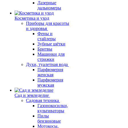
Лазерные
дальномеры
Косметика и уход
Приборы для красоты
и здоровья
Фены и
стайлеры
Зубные щётки
Бритвы
Машинки для
стрижки
Духи, туалетная вода
Парфюмерия
женская
Парфюмерия
мужская
Сад и земледелие
Садовая техника
Газонокосилки,
культиваторы
Пилы
бензиновые
Мотокосы,