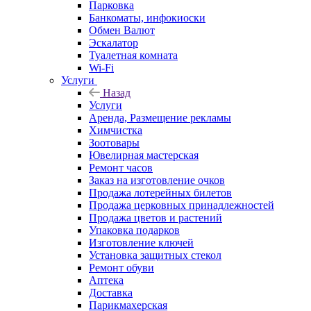
Парковка
Банкоматы, инфокиоски
Обмен Валют
Эскалатор
Туалетная комната
Wi-Fi
Услуги
Назад
Услуги
Аренда, Размещение рекламы
Химчистка
Зоотовары
Ювелирная мастерская
Ремонт часов
Заказ на изготовление очков
Продажа лотерейных билетов
Продажа церковных принадлежностей
Продажа цветов и растений
Упаковка подарков
Изготовление ключей
Установка защитных стекол
Ремонт обуви
Аптека
Доставка
Парикмахерская