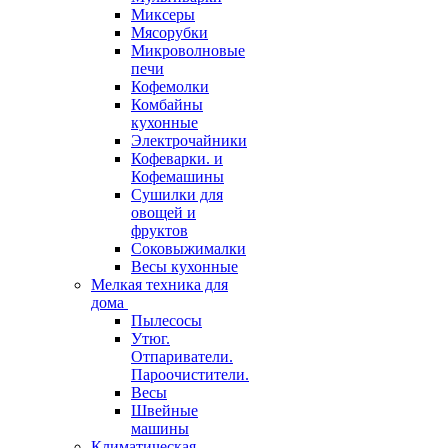
Миксеры
Мясорубки
Микроволновые
печи
Кофемолки
Комбайны
кухонные
Электрочайники
Кофеварки. и
Кофемашины
Сушилки для
овощей и
фруктов
Соковыжималки
Весы кухонные
Мелкая техника для
дома
Пылесосы
Утюг.
Отпариватели.
Пароочистители.
Весы
Швейные
машины
Климатическая