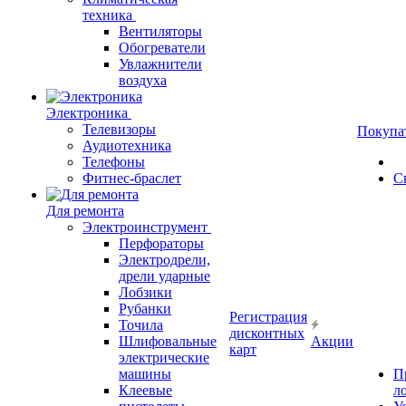
техника
Вентиляторы
Обогреватели
Увлажнители
воздуха
Электроника
Телевизоры
Покупа
Аудиотехника
Телефоны
Фитнес-браслет
С
Для ремонта
Электроинструмент
Перфораторы
Электродрели,
дрели ударные
Лобзики
Рубанки
Регистрация
Точила
дисконтных
Шлифовальные
Акции
карт
электрические
машины
П
Клеевые
л