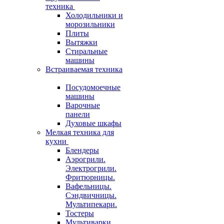
техника
Холодильники и
морозильники
Плиты
Вытяжки
Стиральные
машины
Встраиваемая техника
Посудомоечные
машины
Варочные
панели
Духовые шкафы
Мелкая техника для
кухни
Блендеры
Аэрогрили.
Электрогрили.
Фритюрницы.
Вафельницы.
Сэндвичницы.
Мультипекари.
Тостеры
Мультиварки