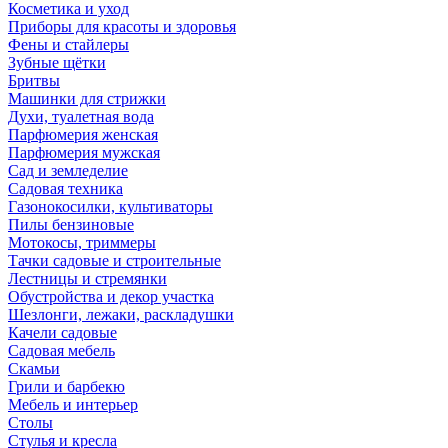
Косметика и уход
Приборы для красоты и здоровья
Фены и стайлеры
Зубные щётки
Бритвы
Машинки для стрижки
Духи, туалетная вода
Парфюмерия женская
Парфюмерия мужская
Сад и земледелие
Садовая техника
Газонокосилки, культиваторы
Пилы бензиновые
Мотокосы, триммеры
Тачки садовые и строительные
Лестницы и стремянки
Обустройства и декор участка
Шезлонги, лежаки, раскладушки
Качели садовые
Садовая мебель
Скамьи
Грили и барбекю
Мебель и интерьер
Столы
Стулья и кресла