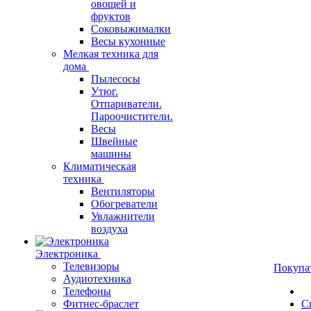
овощей и
фруктов
Соковыжималки
Весы кухонные
Мелкая техника для
дома
Пылесосы
Утюг.
Отпариватели.
Пароочистители.
Весы
Швейные
машины
Климатическая
техника
Вентиляторы
Обогреватели
Увлажнители
воздуха
Электроника
Телевизоры
Покупа
Аудиотехника
Телефоны
Фитнес-браслет
С