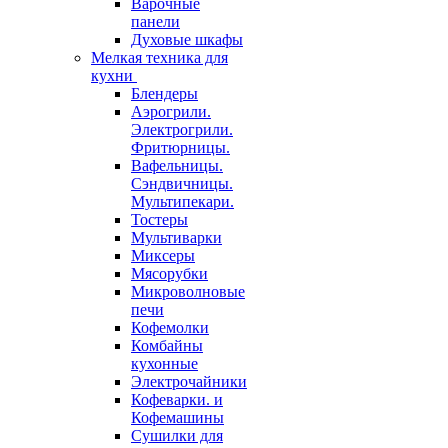
Варочные
панели
Духовые шкафы
Мелкая техника для
кухни
Блендеры
Аэрогрили.
Электрогрили.
Фритюрницы.
Вафельницы.
Сэндвичницы.
Мультипекари.
Тостеры
Мультиварки
Миксеры
Мясорубки
Микроволновые
печи
Кофемолки
Комбайны
кухонные
Электрочайники
Кофеварки. и
Кофемашины
Сушилки для