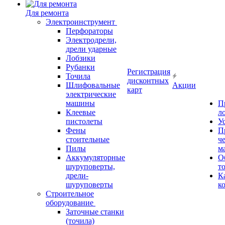
Для ремонта
Электроинструмент
Перфораторы
Электродрели,
дрели ударные
Лобзики
Рубанки
Регистрация
Точила
дисконтных
Шлифовальные
Акции
карт
электрические
машины
П
Клеевые
л
пистолеты
У
Фены
П
стоительные
ч
Пилы
м
Аккумуляторные
О
шуруповерты,
т
дрели-
К
шуруповерты
к
Строительное
оборудование
Заточные станки
(точила)