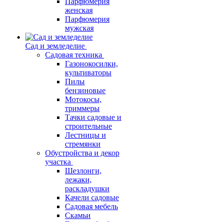
Парфюмерия
женская
Парфюмерия
мужская
Сад и земледелие
Садовая техника
Газонокосилки,
культиваторы
Пилы
бензиновые
Мотокосы,
триммеры
Тачки садовые и
строительные
Лестницы и
стремянки
Обустройства и декор
участка
Шезлонги,
лежаки,
раскладушки
Качели садовые
Садовая мебель
Скамьи