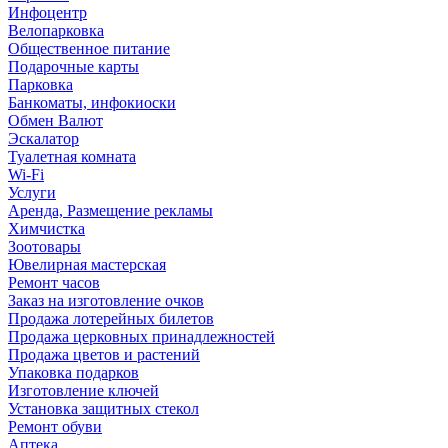
Инфоцентр
Велопарковка
Общественное питание
Подарочные карты
Парковка
Банкоматы, инфокиоски
Обмен Валют
Эскалатор
Туалетная комната
Wi-Fi
Услуги
Аренда, Размещение рекламы
Химчистка
Зоотовары
Ювелирная мастерская
Ремонт часов
Заказ на изготовление очков
Продажа лотерейных билетов
Продажа церковных принадлежностей
Продажа цветов и растений
Упаковка подарков
Изготовление ключей
Установка защитных стекол
Ремонт обуви
Аптека