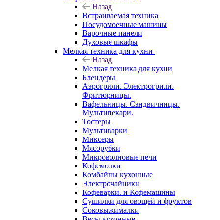
Назад
Встраиваемая техника
Посудомоечные машины
Варочные панели
Духовые шкафы
Мелкая техника для кухни
Назад
Мелкая техника для кухни
Блендеры
Аэрогрили. Электрогрили.
Фритюрницы.
Вафельницы. Сэндвичницы.
Мультипекари.
Тостеры
Мультиварки
Миксеры
Мясорубки
Микроволновые печи
Кофемолки
Комбайны кухонные
Электрочайники
Кофеварки. и Кофемашины
Сушилки для овощей и фруктов
Соковыжималки
Весы кухонные