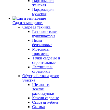
Парфюмерия
женская
Парфюмерия
мужская
Сад и земледелие
Садовая техника
Газонокосилки,
культиваторы
Пилы
бензиновые
Мотокосы,
триммеры
Тачки садовые и
строительные
Лестницы и
стремянки
Обустройства и декор
участка
Шезлонги,
лежаки,
раскладушки
Качели садовые
Садовая мебель
Скамьи