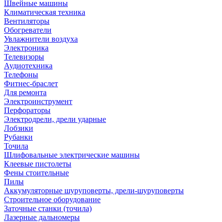
Швейные машины
Климатическая техника
Вентиляторы
Обогреватели
Увлажнители воздуха
Электроника
Телевизоры
Аудиотехника
Телефоны
Фитнес-браслет
Для ремонта
Электроинструмент
Перфораторы
Электродрели, дрели ударные
Лобзики
Рубанки
Точила
Шлифовальные электрические машины
Клеевые пистолеты
Фены стоительные
Пилы
Аккумуляторные шуруповерты, дрели-шуруповерты
Строительное оборудование
Заточные станки (точила)
Лазерные дальномеры