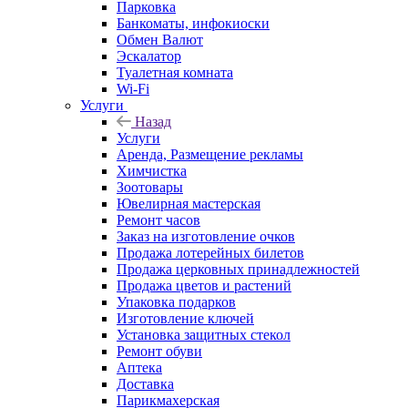
Парковка
Банкоматы, инфокиоски
Обмен Валют
Эскалатор
Туалетная комната
Wi-Fi
Услуги
Назад
Услуги
Аренда, Размещение рекламы
Химчистка
Зоотовары
Ювелирная мастерская
Ремонт часов
Заказ на изготовление очков
Продажа лотерейных билетов
Продажа церковных принадлежностей
Продажа цветов и растений
Упаковка подарков
Изготовление ключей
Установка защитных стекол
Ремонт обуви
Аптека
Доставка
Парикмахерская