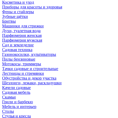
Косметика и уход
Приборы для красоты и здоровья
Фены и стайлеры
Зубные щётки
Бритвы
Машинки для стрижки
Духи, туалетная вода
Парфюмерия женская
Парфюмерия мужская
Сад и земледелие
Садовая техника
Газонокосилки, культиваторы
Пилы бензиновые
Мотокосы, триммеры
Тачки садовые и строительные
Лестницы и стремянки
Обустройства и декор участка
Шезлонги, лежаки, раскладушки
Качели садовые
Садовая мебель
Скамьи
Грили и барбекю
Мебель и интерьер
Столы
Стулья и кресла