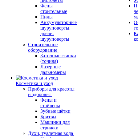
пистолеты
У
Фены
П
стоительные
ч
Пилы
м
Аккумуляторные
О
шуруповерты,
т
дрели-
К
шуруповерты
к
Строительное
оборудование
Заточные станки
(точила)
Лазерные
дальномеры
Косметика и уход
Приборы для красоты
и здоровья
Фены и
стайлеры
Зубные щётки
Бритвы
Машинки для
стрижки
Духи, туалетная вода