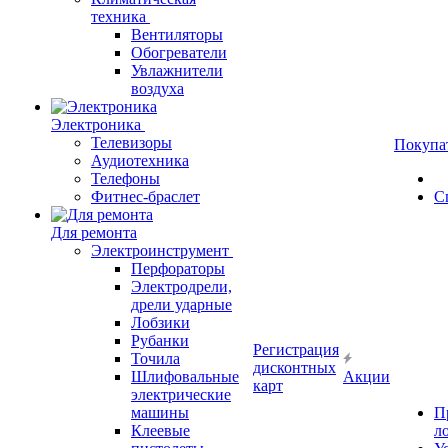
техника
Вентиляторы
Обогреватели
Увлажнители
воздуха
Электроника
Телевизоры
Покупа
Аудиотехника
Телефоны
Фитнес-браслет
С
Для ремонта
Электроинструмент
Перфораторы
Электродрели,
дрели ударные
Лобзики
Рубанки
Регистрация
Точила
дисконтных
Шлифовальные
Акции
карт
электрические
машины
П
Клеевые
л