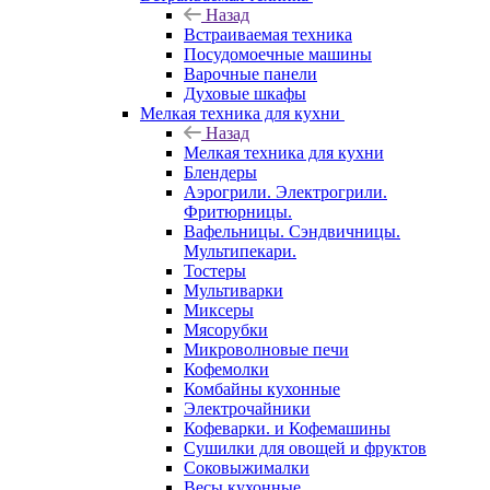
Назад
Встраиваемая техника
Посудомоечные машины
Варочные панели
Духовые шкафы
Мелкая техника для кухни
Назад
Мелкая техника для кухни
Блендеры
Аэрогрили. Электрогрили.
Фритюрницы.
Вафельницы. Сэндвичницы.
Мультипекари.
Тостеры
Мультиварки
Миксеры
Мясорубки
Микроволновые печи
Кофемолки
Комбайны кухонные
Электрочайники
Кофеварки. и Кофемашины
Сушилки для овощей и фруктов
Соковыжималки
Весы кухонные