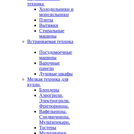
техника
Холодильники и
морозильники
Плиты
Вытяжки
Стиральные
машины
Встраиваемая техника
Посудомоечные
машины
Варочные
панели
Духовые шкафы
Мелкая техника для
кухни
Блендеры
Аэрогрили.
Электрогрили.
Фритюрницы.
Вафельницы.
Сэндвичницы.
Мультипекари.
Тостеры
Мультиварки