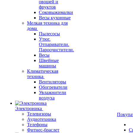
овощей и
фруктов
Соковыжималки
Весы кухонные
Мелкая техника для
дома
Пылесосы
Утюг.
Отпариватели.
Пароочистители.
Весы
Швейные
машины
Климатическая
техника
Вентиляторы
Обогреватели
Увлажнители
воздуха
Электроника
Телевизоры
Покупа
Аудиотехника
Телефоны
Фитнес-браслет
С