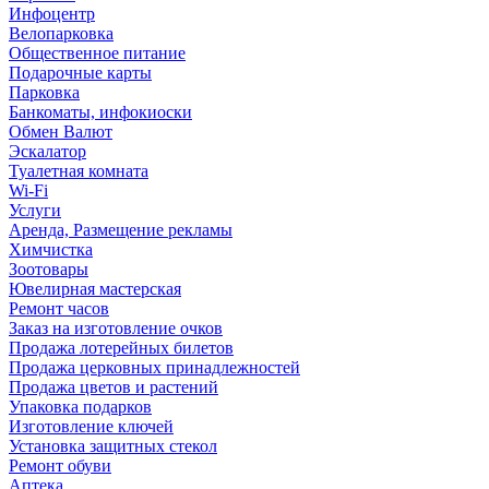
Инфоцентр
Велопарковка
Общественное питание
Подарочные карты
Парковка
Банкоматы, инфокиоски
Обмен Валют
Эскалатор
Туалетная комната
Wi-Fi
Услуги
Аренда, Размещение рекламы
Химчистка
Зоотовары
Ювелирная мастерская
Ремонт часов
Заказ на изготовление очков
Продажа лотерейных билетов
Продажа церковных принадлежностей
Продажа цветов и растений
Упаковка подарков
Изготовление ключей
Установка защитных стекол
Ремонт обуви
Аптека