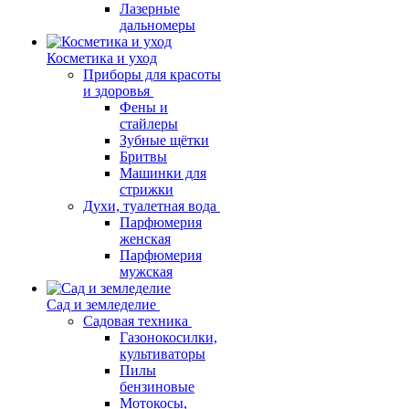
Лазерные
дальномеры
Косметика и уход
Приборы для красоты
и здоровья
Фены и
стайлеры
Зубные щётки
Бритвы
Машинки для
стрижки
Духи, туалетная вода
Парфюмерия
женская
Парфюмерия
мужская
Сад и земледелие
Садовая техника
Газонокосилки,
культиваторы
Пилы
бензиновые
Мотокосы,