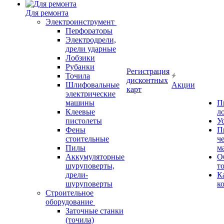
Для ремонта
Электроинструмент
Перфораторы
Электродрели,
дрели ударные
Лобзики
Рубанки
Регистрация
Точила
дисконтных
Шлифовальные
Акции
карт
электрические
машины
П
Клеевые
л
пистолеты
У
Фены
П
стоительные
ч
Пилы
м
Аккумуляторные
О
шуруповерты,
т
дрели-
К
шуруповерты
к
Строительное
оборудование
Заточные станки
(точила)