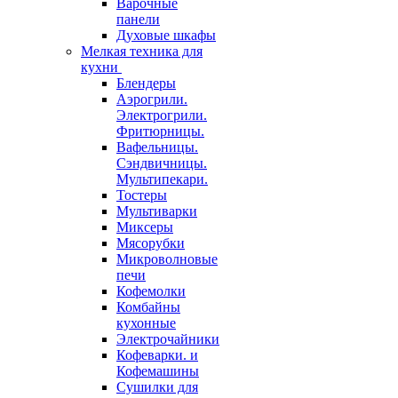
Варочные
панели
Духовые шкафы
Мелкая техника для
кухни
Блендеры
Аэрогрили.
Электрогрили.
Фритюрницы.
Вафельницы.
Сэндвичницы.
Мультипекари.
Тостеры
Мультиварки
Миксеры
Мясорубки
Микроволновые
печи
Кофемолки
Комбайны
кухонные
Электрочайники
Кофеварки. и
Кофемашины
Сушилки для