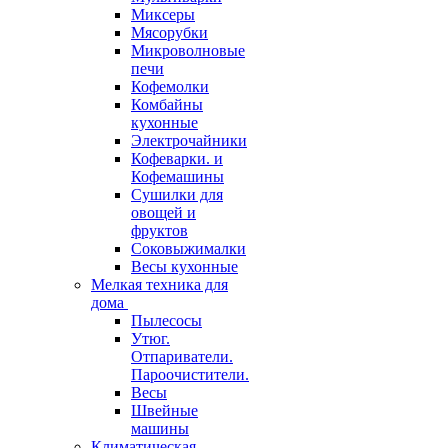
Миксеры
Мясорубки
Микроволновые
печи
Кофемолки
Комбайны
кухонные
Электрочайники
Кофеварки. и
Кофемашины
Сушилки для
овощей и
фруктов
Соковыжималки
Весы кухонные
Мелкая техника для
дома
Пылесосы
Утюг.
Отпариватели.
Пароочистители.
Весы
Швейные
машины
Климатическая