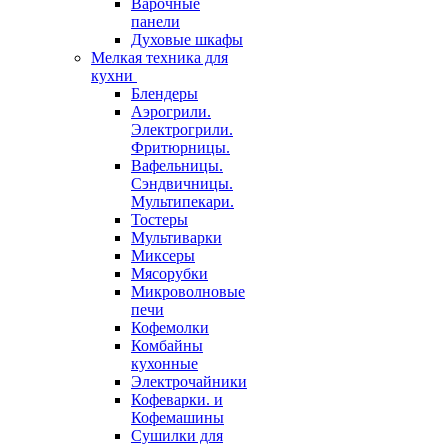
Варочные
панели
Духовые шкафы
Мелкая техника для
кухни
Блендеры
Аэрогрили.
Электрогрили.
Фритюрницы.
Вафельницы.
Сэндвичницы.
Мультипекари.
Тостеры
Мультиварки
Миксеры
Мясорубки
Микроволновые
печи
Кофемолки
Комбайны
кухонные
Электрочайники
Кофеварки. и
Кофемашины
Сушилки для