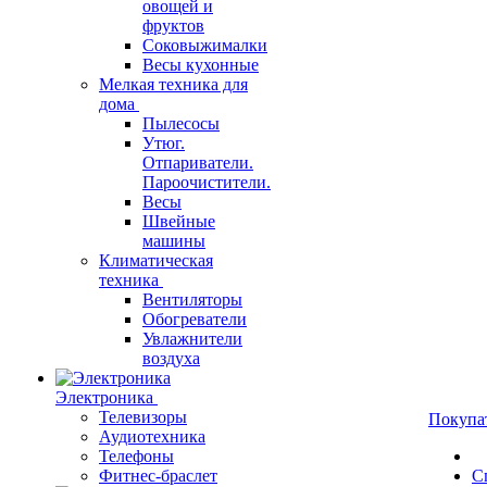
овощей и
фруктов
Соковыжималки
Весы кухонные
Мелкая техника для
дома
Пылесосы
Утюг.
Отпариватели.
Пароочистители.
Весы
Швейные
машины
Климатическая
техника
Вентиляторы
Обогреватели
Увлажнители
воздуха
Электроника
Телевизоры
Покупа
Аудиотехника
Телефоны
Фитнес-браслет
С