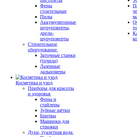
пистолеты
У
Фены
П
стоительные
ч
Пилы
м
Аккумуляторные
О
шуруповерты,
т
дрели-
К
шуруповерты
к
Строительное
оборудование
Заточные станки
(точила)
Лазерные
дальномеры
Косметика и уход
Приборы для красоты
и здоровья
Фены и
стайлеры
Зубные щётки
Бритвы
Машинки для
стрижки
Духи, туалетная вода