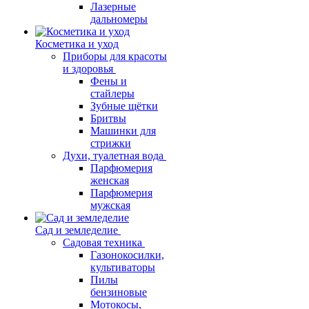
Лазерные
дальномеры
Косметика и уход
Приборы для красоты
и здоровья
Фены и
стайлеры
Зубные щётки
Бритвы
Машинки для
стрижки
Духи, туалетная вода
Парфюмерия
женская
Парфюмерия
мужская
Сад и земледелие
Садовая техника
Газонокосилки,
культиваторы
Пилы
бензиновые
Мотокосы,