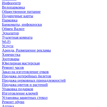
Инфоцентр
Велопарковка
Общественное питание
Подарочные карты
Парковка
Банкоматы, инфокиоски
Обмен Валют
Эскалатор
Туалетная комната
Wi-Fi
Услуги
Аренда, Размещение рекламы
Химчистка
Зоотовары
Ювелирная мастерская
Ремонт часов
Заказ на изготовление очков
Продажа лотерейных билетов
Продажа церковных принадлежностей
Продажа цветов и растений
Упаковка подарков
Изготовление ключей
Установка защитных стекол
Ремонт обуви
Аптека