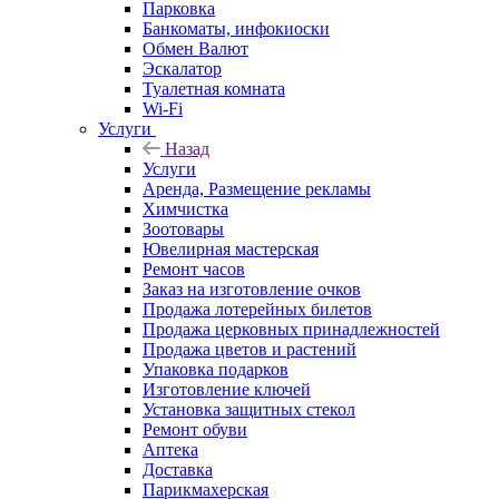
Парковка
Банкоматы, инфокиоски
Обмен Валют
Эскалатор
Туалетная комната
Wi-Fi
Услуги
Назад
Услуги
Аренда, Размещение рекламы
Химчистка
Зоотовары
Ювелирная мастерская
Ремонт часов
Заказ на изготовление очков
Продажа лотерейных билетов
Продажа церковных принадлежностей
Продажа цветов и растений
Упаковка подарков
Изготовление ключей
Установка защитных стекол
Ремонт обуви
Аптека
Доставка
Парикмахерская