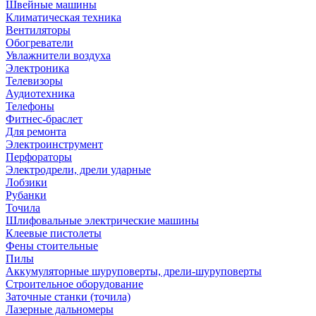
Швейные машины
Климатическая техника
Вентиляторы
Обогреватели
Увлажнители воздуха
Электроника
Телевизоры
Аудиотехника
Телефоны
Фитнес-браслет
Для ремонта
Электроинструмент
Перфораторы
Электродрели, дрели ударные
Лобзики
Рубанки
Точила
Шлифовальные электрические машины
Клеевые пистолеты
Фены стоительные
Пилы
Аккумуляторные шуруповерты, дрели-шуруповерты
Строительное оборудование
Заточные станки (точила)
Лазерные дальномеры