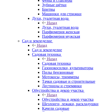
Фены и стайлеры
Зубные щётки
Бритвы
Машинки для стрижки
Духи, туалетная вода
Назад
Духи, туалетная вода
Парфюмерия женская
Парфюмерия мужская
Сад и земледелие
Назад
Сад и земледелие
Садовая техника
Назад
Садовая техника
Газонокосилки, культиваторы
Пилы бензиновые
Мотокосы, триммеры
Тачки садовые и строительные
Лестницы и стремянки
Обустройства и декор участка
Назад
Обустройства и декор участка
Шезлонги, лежаки, раскладушки
Качели садовые