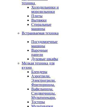
техника
Холодильники и
морозильники
Плиты
Вытяжки
Стиральные
машины
Встраиваемая техника
Посудомоечные
машины
Варочные
панели
Духовые шкафы
Мелкая техника для
кухни
Блендеры
Аэрогрили.
Электрогрили.
Фритюрницы.
Вафельницы.
Сэндвичницы.
Мультипекари.
Тостеры
Мультиварки