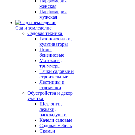
Парфюмерия
женская
Парфюмерия
мужская
Сад и земледелие
Садовая техника
Газонокосилки,
культиваторы
Пилы
бензиновые
Мотокосы,
триммеры
Тачки садовые и
строительные
Лестницы и
стремянки
Обустройства и декор
участка
Шезлонги,
лежаки,
раскладушки
Качели садовые
Садовая мебель
Скамьи