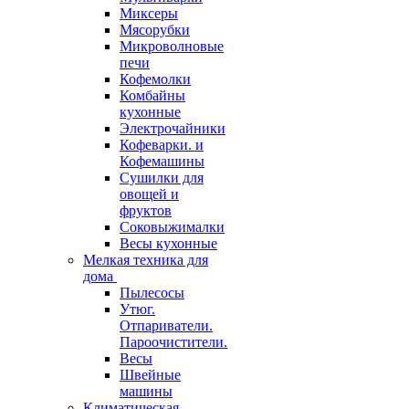
Миксеры
Мясорубки
Микроволновые
печи
Кофемолки
Комбайны
кухонные
Электрочайники
Кофеварки. и
Кофемашины
Сушилки для
овощей и
фруктов
Соковыжималки
Весы кухонные
Мелкая техника для
дома
Пылесосы
Утюг.
Отпариватели.
Пароочистители.
Весы
Швейные
машины
Климатическая