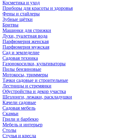
Косметика и уход
Приборы для красоты и здоровья
Фены и стайлеры
Зубные щётки
Бритвы
Машинки для стрижки
Духи, туалетная вода
Парфюмерия женская
Парфюмерия мужская
Сад и земледелие
Садовая техника
Газонокосилки, культиваторы
Пилы бензиновые
Мотокосы, триммеры
Тачки садовые и строительные
Лестницы и стремянки
Обустройства и декор участка
Шезлонги, лежаки, раскладушки
Качели садовые
Садовая мебель
Скамьи
Грили и барбекю
Мебель и интерьер
Столы
Стулья и кресла