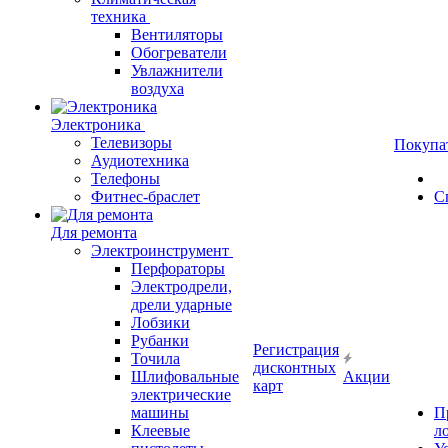
техника
Вентиляторы
Обогреватели
Увлажнители
воздуха
Электроника
Телевизоры
Покупа
Аудиотехника
Телефоны
Фитнес-браслет
С
Для ремонта
Электроинструмент
Перфораторы
Электродрели,
дрели ударные
Лобзики
Рубанки
Регистрация
Точила
дисконтных
Шлифовальные
Акции
карт
электрические
машины
П
Клеевые
л