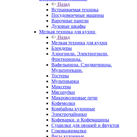
Назад
Встраиваемая техника
Посудомоечные машины
Варочные панели
Духовые шкафы
Мелкая техника для кухни
Назад
Мелкая техника для кухни
Блендеры
Аэрогрили. Электрогрили.
Фритюрницы.
Вафельницы. Сэндвичницы.
Мультипекари.
Тостеры
Мультиварки
Миксеры
Мясорубки
Микроволновые печи
Кофемолки
Комбайны кухонные
Электрочайники
Кофеварки. и Кофемашины
Сушилки для овощей и фруктов
Соковыжималки
Весы кухонные