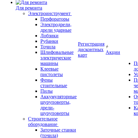
Для ремонта
Электроинструмент
Перфораторы
Электродрели,
дрели ударные
Лобзики
Рубанки
Регистрация
Точила
дисконтных
Шлифовальные
Акции
карт
электрические
машины
П
Клеевые
л
пистолеты
У
Фены
П
стоительные
ч
Пилы
м
Аккумуляторные
О
шуруповерты,
т
дрели-
К
шуруповерты
к
Строительное
оборудование
Заточные станки
(точила)