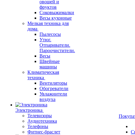
овощей и
фруктов
Соковыжималки
Весы кухонные
Мелкая техника для
дома
Пылесосы
Утюг.
Отпариватели.
Пароочистители.
Весы
Швейные
машины
Климатическая
техника
Вентиляторы
Обогреватели
Увлажнители
воздуха
Электроника
Телевизоры
Покупа
Аудиотехника
Телефоны
Фитнес-браслет
С