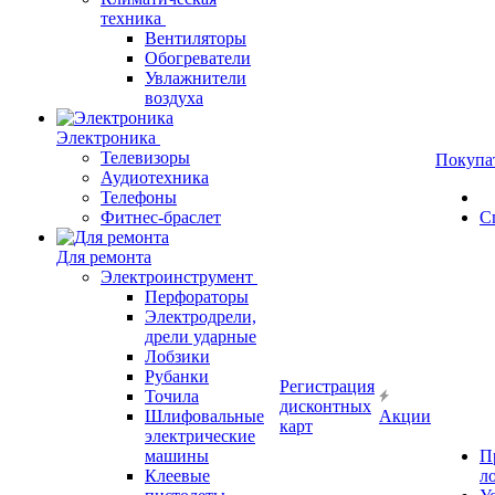
техника
Вентиляторы
Обогреватели
Увлажнители
воздуха
Электроника
Телевизоры
Покупа
Аудиотехника
Телефоны
Фитнес-браслет
С
Для ремонта
Электроинструмент
Перфораторы
Электродрели,
дрели ударные
Лобзики
Рубанки
Регистрация
Точила
дисконтных
Шлифовальные
Акции
карт
электрические
машины
П
Клеевые
л