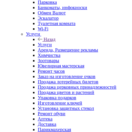
Парковка
Банкоматы, инфокиоски
Обмен Валют
Эскалатор
Туалетная комната
Wi-Fi
Услуги
Назад
Услуги
Аренда, Размещение рекламы
Химчистка
Зоотовары
Ювелирная мастерская
Ремонт часов
Заказ на изготовление очков
Продажа лотерейных билетов
Продажа церковных принадлежностей
Продажа цветов и растений
Упаковка подарков
Изготовление ключей
Установка защитных стекол
Ремонт обуви
Аптека
Доставка
Парикмахерская