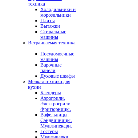
техника
Холодильники и
морозильники
Плиты
Вытяжки
Стиральные
машины
Встраиваемая техника
Посудомоечные
машины
Варочные
панели
Духовые шкафы
Мелкая техника для
кухни
Блендеры
Аэрогрили.
Электрогрили.
Фритюрницы.
Вафельницы.
Сэндвичницы.
Мультипекари.
Тостеры
Мультиварки