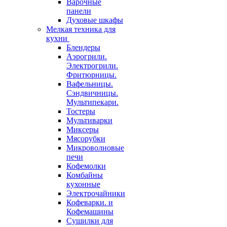
Варочные
панели
Духовые шкафы
Мелкая техника для
кухни
Блендеры
Аэрогрили.
Электрогрили.
Фритюрницы.
Вафельницы.
Сэндвичницы.
Мультипекари.
Тостеры
Мультиварки
Миксеры
Мясорубки
Микроволновые
печи
Кофемолки
Комбайны
кухонные
Электрочайники
Кофеварки. и
Кофемашины
Сушилки для