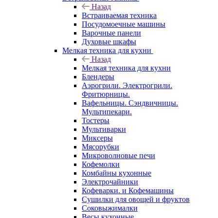
Назад
Встраиваемая техника
Посудомоечные машины
Варочные панели
Духовые шкафы
Мелкая техника для кухни
Назад
Мелкая техника для кухни
Блендеры
Аэрогрили. Электрогрили.
Фритюрницы.
Вафельницы. Сэндвичницы.
Мультипекари.
Тостеры
Мультиварки
Миксеры
Мясорубки
Микроволновые печи
Кофемолки
Комбайны кухонные
Электрочайники
Кофеварки. и Кофемашины
Сушилки для овощей и фруктов
Соковыжималки
Весы кухонные