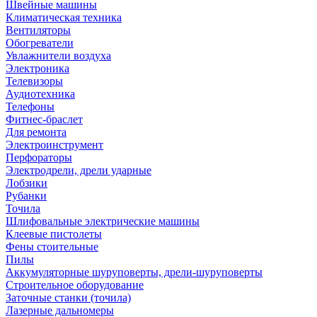
Швейные машины
Климатическая техника
Вентиляторы
Обогреватели
Увлажнители воздуха
Электроника
Телевизоры
Аудиотехника
Телефоны
Фитнес-браслет
Для ремонта
Электроинструмент
Перфораторы
Электродрели, дрели ударные
Лобзики
Рубанки
Точила
Шлифовальные электрические машины
Клеевые пистолеты
Фены стоительные
Пилы
Аккумуляторные шуруповерты, дрели-шуруповерты
Строительное оборудование
Заточные станки (точила)
Лазерные дальномеры