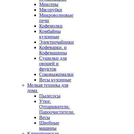
Миксеры
Мясорубки
Микроволновые
печи
Кофемолки
Комбайны
кухонные
Электрочайники
Кофеварки. и
Кофемашины
Сушилки для
овощей и
фруктов
Соковыжималки
Весы кухонные
Мелкая техника для
дома
Пылесосы
Утюг.
Отпариватели.
Пароочистители.
Весы
Швейные
машины
Климатическая