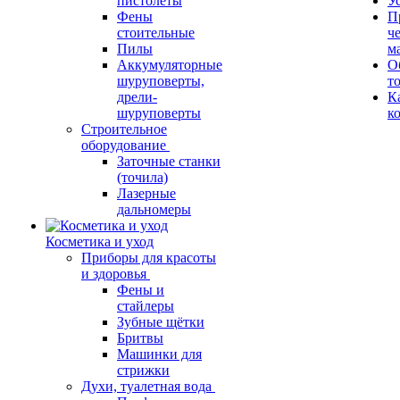
пистолеты
У
Фены
П
стоительные
ч
Пилы
м
Аккумуляторные
О
шуруповерты,
т
дрели-
К
шуруповерты
к
Строительное
оборудование
Заточные станки
(точила)
Лазерные
дальномеры
Косметика и уход
Приборы для красоты
и здоровья
Фены и
стайлеры
Зубные щётки
Бритвы
Машинки для
стрижки
Духи, туалетная вода