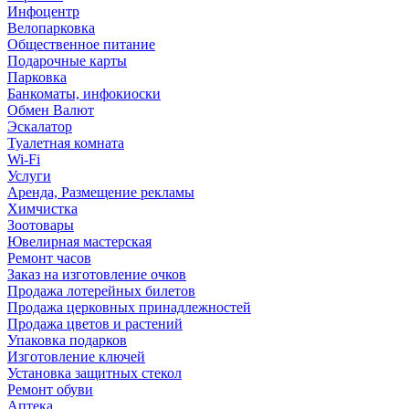
Инфоцентр
Велопарковка
Общественное питание
Подарочные карты
Парковка
Банкоматы, инфокиоски
Обмен Валют
Эскалатор
Туалетная комната
Wi-Fi
Услуги
Аренда, Размещение рекламы
Химчистка
Зоотовары
Ювелирная мастерская
Ремонт часов
Заказ на изготовление очков
Продажа лотерейных билетов
Продажа церковных принадлежностей
Продажа цветов и растений
Упаковка подарков
Изготовление ключей
Установка защитных стекол
Ремонт обуви
Аптека