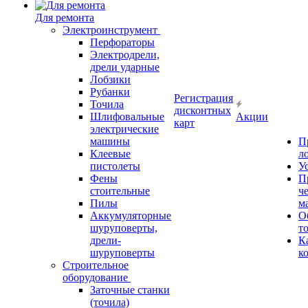
Для ремонта
Электроинструмент
Перфораторы
Электродрели,
дрели ударные
Лобзики
Рубанки
Регистрация
Точила
дисконтных
Шлифовальные
Акции
карт
электрические
машины
П
Клеевые
л
пистолеты
У
Фены
П
стоительные
ч
Пилы
м
Аккумуляторные
О
шуруповерты,
т
дрели-
К
шуруповерты
к
Строительное
оборудование
Заточные станки
(точила)