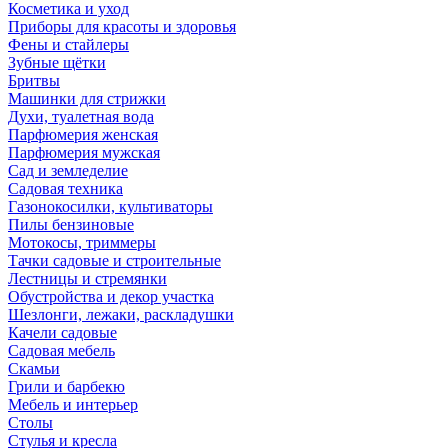
Косметика и уход
Приборы для красоты и здоровья
Фены и стайлеры
Зубные щётки
Бритвы
Машинки для стрижки
Духи, туалетная вода
Парфюмерия женская
Парфюмерия мужская
Сад и земледелие
Садовая техника
Газонокосилки, культиваторы
Пилы бензиновые
Мотокосы, триммеры
Тачки садовые и строительные
Лестницы и стремянки
Обустройства и декор участка
Шезлонги, лежаки, раскладушки
Качели садовые
Садовая мебель
Скамьи
Грили и барбекю
Мебель и интерьер
Столы
Стулья и кресла