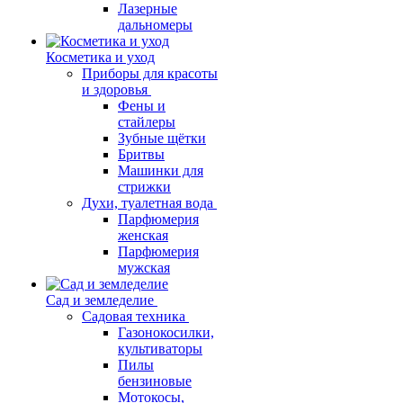
Лазерные
дальномеры
Косметика и уход
Приборы для красоты
и здоровья
Фены и
стайлеры
Зубные щётки
Бритвы
Машинки для
стрижки
Духи, туалетная вода
Парфюмерия
женская
Парфюмерия
мужская
Сад и земледелие
Садовая техника
Газонокосилки,
культиваторы
Пилы
бензиновые
Мотокосы,