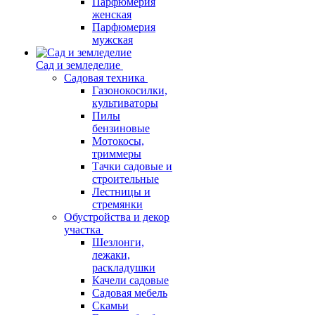
Парфюмерия
женская
Парфюмерия
мужская
Сад и земледелие
Садовая техника
Газонокосилки,
культиваторы
Пилы
бензиновые
Мотокосы,
триммеры
Тачки садовые и
строительные
Лестницы и
стремянки
Обустройства и декор
участка
Шезлонги,
лежаки,
раскладушки
Качели садовые
Садовая мебель
Скамьи