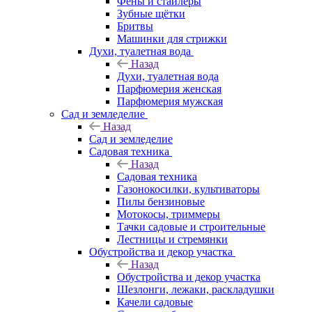
Фены и стайлеры
Зубные щётки
Бритвы
Машинки для стрижки
Духи, туалетная вода
Назад
Духи, туалетная вода
Парфюмерия женская
Парфюмерия мужская
Сад и земледелие
Назад
Сад и земледелие
Садовая техника
Назад
Садовая техника
Газонокосилки, культиваторы
Пилы бензиновые
Мотокосы, триммеры
Тачки садовые и строительные
Лестницы и стремянки
Обустройства и декор участка
Назад
Обустройства и декор участка
Шезлонги, лежаки, раскладушки
Качели садовые