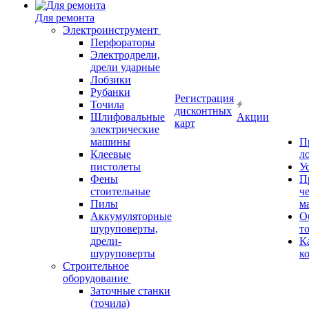
Для ремонта
Электроинструмент
Перфораторы
Электродрели,
дрели ударные
Лобзики
Рубанки
Регистрация
Точила
дисконтных
Шлифовальные
Акции
карт
электрические
машины
П
Клеевые
л
пистолеты
У
Фены
П
стоительные
ч
Пилы
м
Аккумуляторные
О
шуруповерты,
т
дрели-
К
шуруповерты
к
Строительное
оборудование
Заточные станки
(точила)