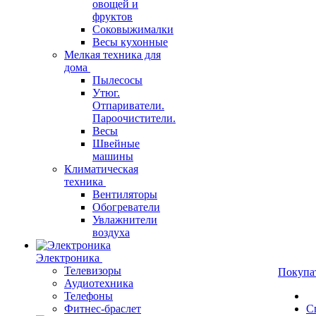
овощей и
фруктов
Соковыжималки
Весы кухонные
Мелкая техника для
дома
Пылесосы
Утюг.
Отпариватели.
Пароочистители.
Весы
Швейные
машины
Климатическая
техника
Вентиляторы
Обогреватели
Увлажнители
воздуха
Электроника
Телевизоры
Покупа
Аудиотехника
Телефоны
Фитнес-браслет
С