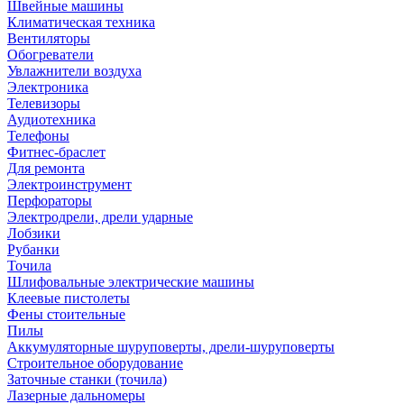
Швейные машины
Климатическая техника
Вентиляторы
Обогреватели
Увлажнители воздуха
Электроника
Телевизоры
Аудиотехника
Телефоны
Фитнес-браслет
Для ремонта
Электроинструмент
Перфораторы
Электродрели, дрели ударные
Лобзики
Рубанки
Точила
Шлифовальные электрические машины
Клеевые пистолеты
Фены стоительные
Пилы
Аккумуляторные шуруповерты, дрели-шуруповерты
Строительное оборудование
Заточные станки (точила)
Лазерные дальномеры