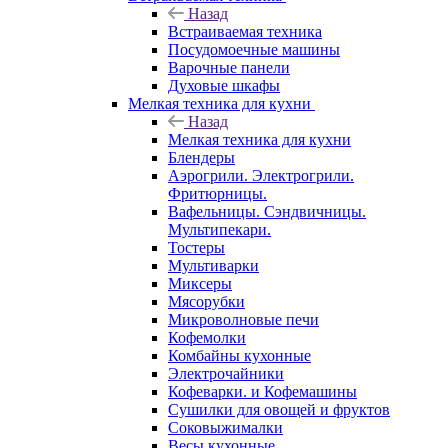
Назад
Встраиваемая техника
Посудомоечные машины
Варочные панели
Духовые шкафы
Мелкая техника для кухни
Назад
Мелкая техника для кухни
Блендеры
Аэрогрили. Электрогрили.
Фритюрницы.
Вафельницы. Сэндвичницы.
Мультипекари.
Тостеры
Мультиварки
Миксеры
Мясорубки
Микроволновые печи
Кофемолки
Комбайны кухонные
Электрочайники
Кофеварки. и Кофемашины
Сушилки для овощей и фруктов
Соковыжималки
Весы кухонные