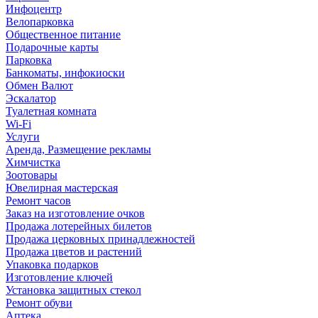
Инфоцентр
Велопарковка
Общественное питание
Подарочные карты
Парковка
Банкоматы, инфокиоски
Обмен Валют
Эскалатор
Туалетная комната
Wi-Fi
Услуги
Аренда, Размещение рекламы
Химчистка
Зоотовары
Ювелирная мастерская
Ремонт часов
Заказ на изготовление очков
Продажа лотерейных билетов
Продажа церковных принадлежностей
Продажа цветов и растений
Упаковка подарков
Изготовление ключей
Установка защитных стекол
Ремонт обуви
Аптека