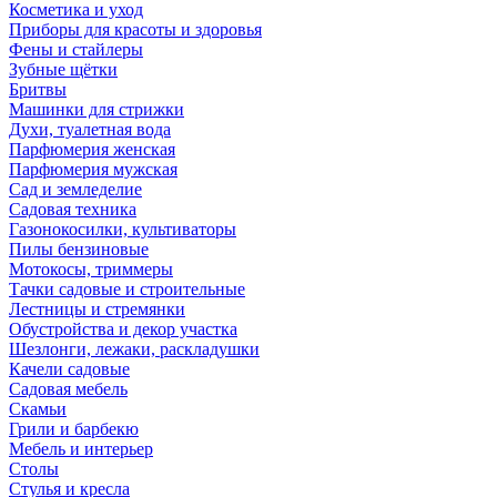
Косметика и уход
Приборы для красоты и здоровья
Фены и стайлеры
Зубные щётки
Бритвы
Машинки для стрижки
Духи, туалетная вода
Парфюмерия женская
Парфюмерия мужская
Сад и земледелие
Садовая техника
Газонокосилки, культиваторы
Пилы бензиновые
Мотокосы, триммеры
Тачки садовые и строительные
Лестницы и стремянки
Обустройства и декор участка
Шезлонги, лежаки, раскладушки
Качели садовые
Садовая мебель
Скамьи
Грили и барбекю
Мебель и интерьер
Столы
Стулья и кресла