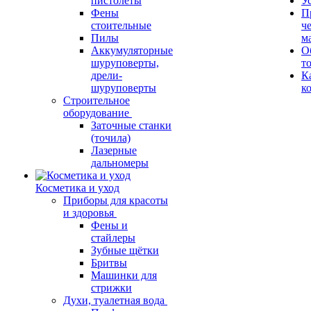
пистолеты
У
Фены
П
стоительные
ч
Пилы
м
Аккумуляторные
О
шуруповерты,
т
дрели-
К
шуруповерты
к
Строительное
оборудование
Заточные станки
(точила)
Лазерные
дальномеры
Косметика и уход
Приборы для красоты
и здоровья
Фены и
стайлеры
Зубные щётки
Бритвы
Машинки для
стрижки
Духи, туалетная вода