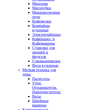
Миксеры
Мясорубки
Микроволновые
печи
Кофемолки
Комбайны
кухонные
Электрочайники
Кофеварки. и
Кофемашины
Сушилки для
овощей и
фруктов
Соковыжималки
Весы кухонные
Мелкая техника для
дома
Пылесосы
Утюг.
Отпариватели.
Пароочистители.
Весы
Швейные
машины
Климатическая