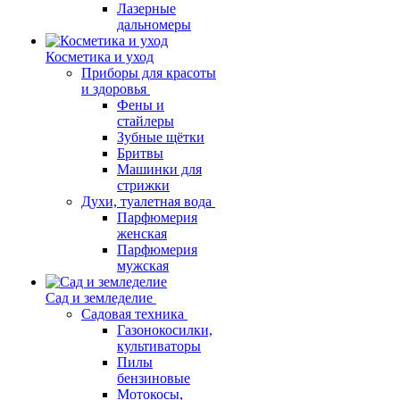
Лазерные
дальномеры
Косметика и уход
Приборы для красоты
и здоровья
Фены и
стайлеры
Зубные щётки
Бритвы
Машинки для
стрижки
Духи, туалетная вода
Парфюмерия
женская
Парфюмерия
мужская
Сад и земледелие
Садовая техника
Газонокосилки,
культиваторы
Пилы
бензиновые
Мотокосы,