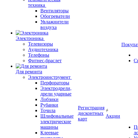
техника
Вентиляторы
Обогреватели
Увлажнители
воздуха
Электроника
Телевизоры
Покупа
Аудиотехника
Телефоны
Фитнес-браслет
С
Для ремонта
Электроинструмент
Перфораторы
Электродрели,
дрели ударные
Лобзики
Рубанки
Регистрация
Точила
дисконтных
Шлифовальные
Акции
карт
электрические
машины
П
Клеевые
л