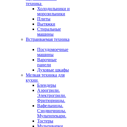
техника
Холодильники и
морозильники
Плиты
Вытяжки
Стиральные
машины
Встраиваемая техника
Посудомоечные
машины
Варочные
панели
Духовые шкафы
Мелкая техника для
кухни
Блендеры
Аэрогрили.
Электрогрили.
Фритюрницы.
Вафельницы.
Сэндвичницы.
Мультипекари.
Тостеры
Мультиварки