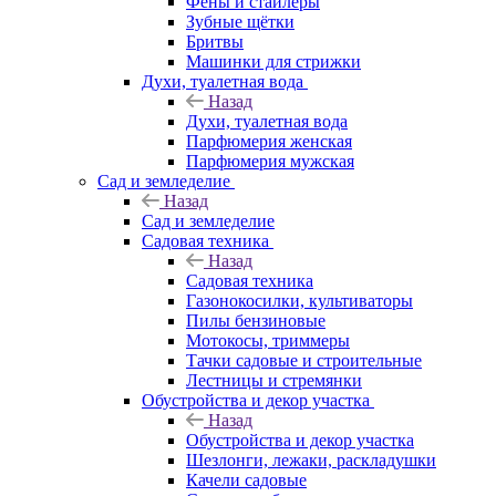
Фены и стайлеры
Зубные щётки
Бритвы
Машинки для стрижки
Духи, туалетная вода
Назад
Духи, туалетная вода
Парфюмерия женская
Парфюмерия мужская
Сад и земледелие
Назад
Сад и земледелие
Садовая техника
Назад
Садовая техника
Газонокосилки, культиваторы
Пилы бензиновые
Мотокосы, триммеры
Тачки садовые и строительные
Лестницы и стремянки
Обустройства и декор участка
Назад
Обустройства и декор участка
Шезлонги, лежаки, раскладушки
Качели садовые