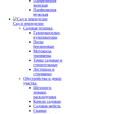
Парфюмерия
женская
Парфюмерия
мужская
Сад и земледелие
Садовая техника
Газонокосилки,
культиваторы
Пилы
бензиновые
Мотокосы,
триммеры
Тачки садовые и
строительные
Лестницы и
стремянки
Обустройства и декор
участка
Шезлонги,
лежаки,
раскладушки
Качели садовые
Садовая мебель
Скамьи