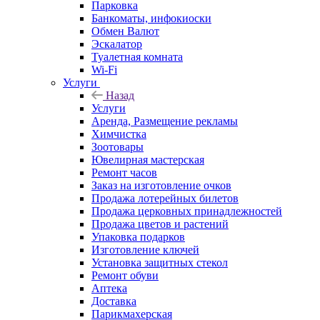
Парковка
Банкоматы, инфокиоски
Обмен Валют
Эскалатор
Туалетная комната
Wi-Fi
Услуги
Назад
Услуги
Аренда, Размещение рекламы
Химчистка
Зоотовары
Ювелирная мастерская
Ремонт часов
Заказ на изготовление очков
Продажа лотерейных билетов
Продажа церковных принадлежностей
Продажа цветов и растений
Упаковка подарков
Изготовление ключей
Установка защитных стекол
Ремонт обуви
Аптека
Доставка
Парикмахерская