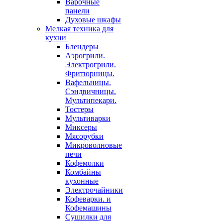
Варочные
панели
Духовые шкафы
Мелкая техника для
кухни
Блендеры
Аэрогрили.
Электрогрили.
Фритюрницы.
Вафельницы.
Сэндвичницы.
Мультипекари.
Тостеры
Мультиварки
Миксеры
Мясорубки
Микроволновые
печи
Кофемолки
Комбайны
кухонные
Электрочайники
Кофеварки. и
Кофемашины
Сушилки для