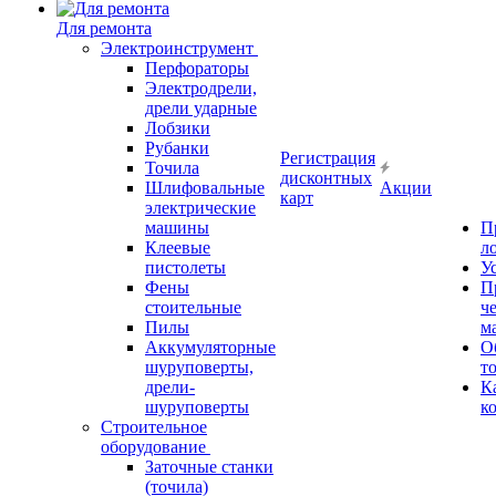
Для ремонта
Электроинструмент
Перфораторы
Электродрели,
дрели ударные
Лобзики
Рубанки
Регистрация
Точила
дисконтных
Шлифовальные
Акции
карт
электрические
машины
П
Клеевые
л
пистолеты
У
Фены
П
стоительные
ч
Пилы
м
Аккумуляторные
О
шуруповерты,
т
дрели-
К
шуруповерты
к
Строительное
оборудование
Заточные станки
(точила)