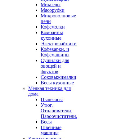
Миксеры
Мясорубки
Микроволновые
печи
Кофемолки
Комбайны
кухонные
Электрочайники
Кофеварки. и
Кофемашины
Сушилки для
овощей и
фруктов
Соковыжималки
Весы кухонные
Мелкая техника для
дома
Пылесосы
Утюг.
Отпариватели.
Пароочистители.
Весы
Швейные
машины
Климатическая