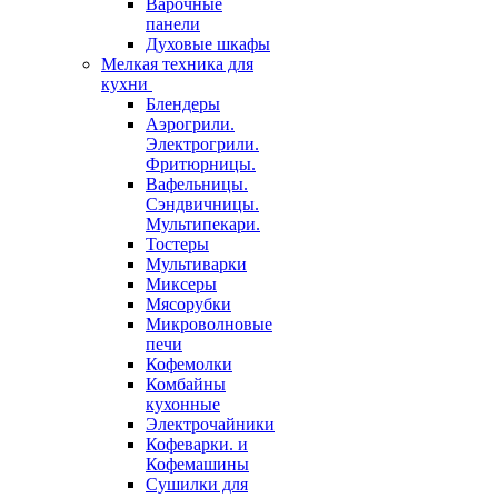
Варочные
панели
Духовые шкафы
Мелкая техника для
кухни
Блендеры
Аэрогрили.
Электрогрили.
Фритюрницы.
Вафельницы.
Сэндвичницы.
Мультипекари.
Тостеры
Мультиварки
Миксеры
Мясорубки
Микроволновые
печи
Кофемолки
Комбайны
кухонные
Электрочайники
Кофеварки. и
Кофемашины
Сушилки для