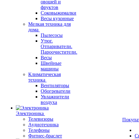
овощей и
фруктов
Соковыжималки
Весы кухонные
Мелкая техника для
дома
Пылесосы
Утюг.
Отпариватели.
Пароочистители.
Весы
Швейные
машины
Климатическая
техника
Вентиляторы
Обогреватели
Увлажнители
воздуха
Электроника
Телевизоры
Покупа
Аудиотехника
Телефоны
Фитнес-браслет
С