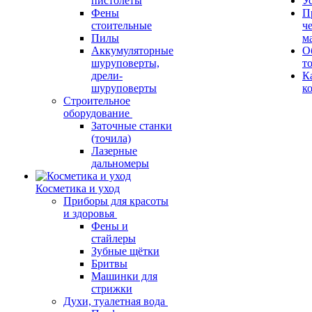
пистолеты
У
Фены
П
стоительные
ч
Пилы
м
Аккумуляторные
О
шуруповерты,
т
дрели-
К
шуруповерты
к
Строительное
оборудование
Заточные станки
(точила)
Лазерные
дальномеры
Косметика и уход
Приборы для красоты
и здоровья
Фены и
стайлеры
Зубные щётки
Бритвы
Машинки для
стрижки
Духи, туалетная вода