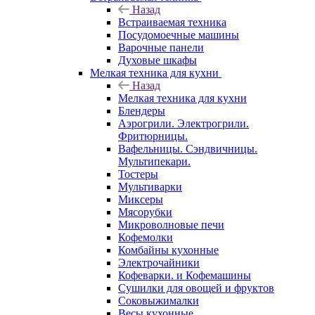
Назад
Встраиваемая техника
Посудомоечные машины
Варочные панели
Духовые шкафы
Мелкая техника для кухни
Назад
Мелкая техника для кухни
Блендеры
Аэрогрили. Электрогрили.
Фритюрницы.
Вафельницы. Сэндвичницы.
Мультипекари.
Тостеры
Мультиварки
Миксеры
Мясорубки
Микроволновые печи
Кофемолки
Комбайны кухонные
Электрочайники
Кофеварки. и Кофемашины
Сушилки для овощей и фруктов
Соковыжималки
Весы кухонные