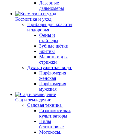
Лазерные
дальномеры
Косметика и уход
Приборы для красоты
и здоровья
Фены и
стайлеры
Зубные щётки
Бритвы
Машинки для
стрижки
Духи, туалетная вода
Парфюмерия
женская
Парфюмерия
мужская
Сад и земледелие
Садовая техника
Газонокосилки,
культиваторы
Пилы
бензиновые
Мотокосы,