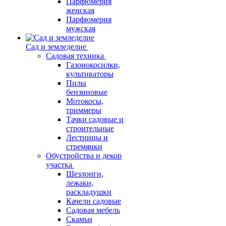
Парфюмерия
женская
Парфюмерия
мужская
Сад и земледелие
Садовая техника
Газонокосилки,
культиваторы
Пилы
бензиновые
Мотокосы,
триммеры
Тачки садовые и
строительные
Лестницы и
стремянки
Обустройства и декор
участка
Шезлонги,
лежаки,
раскладушки
Качели садовые
Садовая мебель
Скамьи