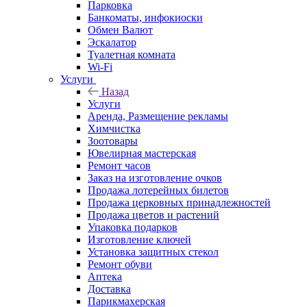
Парковка
Банкоматы, инфокиоски
Обмен Валют
Эскалатор
Туалетная комната
Wi-Fi
Услуги
Назад
Услуги
Аренда, Размещение рекламы
Химчистка
Зоотовары
Ювелирная мастерская
Ремонт часов
Заказ на изготовление очков
Продажа лотерейных билетов
Продажа церковных принадлежностей
Продажа цветов и растений
Упаковка подарков
Изготовление ключей
Установка защитных стекол
Ремонт обуви
Аптека
Доставка
Парикмахерская