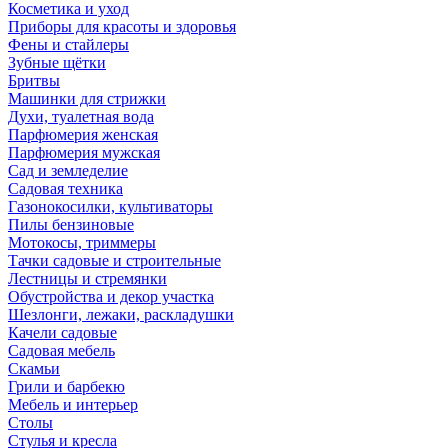
Косметика и уход
Приборы для красоты и здоровья
Фены и стайлеры
Зубные щётки
Бритвы
Машинки для стрижки
Духи, туалетная вода
Парфюмерия женская
Парфюмерия мужская
Сад и земледелие
Садовая техника
Газонокосилки, культиваторы
Пилы бензиновые
Мотокосы, триммеры
Тачки садовые и строительные
Лестницы и стремянки
Обустройства и декор участка
Шезлонги, лежаки, раскладушки
Качели садовые
Садовая мебель
Скамьи
Грили и барбекю
Мебель и интерьер
Столы
Стулья и кресла