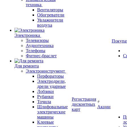
техника
Вентиляторы
Обогреватели
Увлажнители
воздуха
Электроника
Телевизоры
Покупа
Аудиотехника
Телефоны
Фитнес-браслет
С
Для ремонта
Электроинструмент
Перфораторы
Электродрели,
дрели ударные
Лобзики
Рубанки
Регистрация
Точила
дисконтных
Шлифовальные
Акции
карт
электрические
машины
П
Клеевые
л