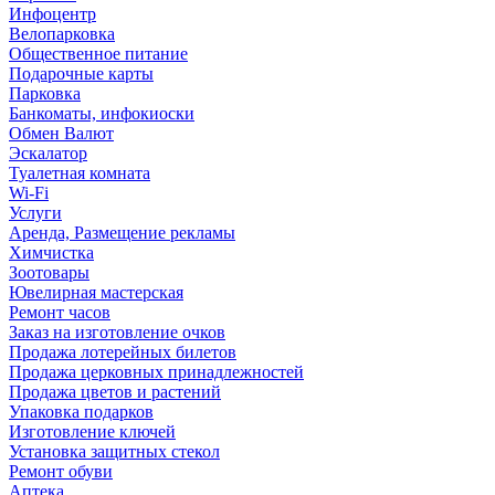
Инфоцентр
Велопарковка
Общественное питание
Подарочные карты
Парковка
Банкоматы, инфокиоски
Обмен Валют
Эскалатор
Туалетная комната
Wi-Fi
Услуги
Аренда, Размещение рекламы
Химчистка
Зоотовары
Ювелирная мастерская
Ремонт часов
Заказ на изготовление очков
Продажа лотерейных билетов
Продажа церковных принадлежностей
Продажа цветов и растений
Упаковка подарков
Изготовление ключей
Установка защитных стекол
Ремонт обуви
Аптека