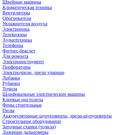
Швейные машины
Климатическая техника
Вентиляторы
Обогреватели
Увлажнители воздуха
Электроника
Телевизоры
Аудиотехника
Телефоны
Фитнес-браслет
Для ремонта
Электроинструмент
Перфораторы
Электродрели, дрели ударные
Лобзики
Рубанки
Точила
Шлифовальные электрические машины
Клеевые пистолеты
Фены стоительные
Пилы
Аккумуляторные шуруповерты, дрели-шуруповерты
Строительное оборудование
Заточные станки (точила)
Лазерные дальномеры