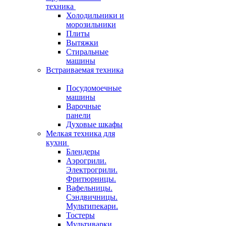
техника
Холодильники и
морозильники
Плиты
Вытяжки
Стиральные
машины
Встраиваемая техника
Посудомоечные
машины
Варочные
панели
Духовые шкафы
Мелкая техника для
кухни
Блендеры
Аэрогрили.
Электрогрили.
Фритюрницы.
Вафельницы.
Сэндвичницы.
Мультипекари.
Тостеры
Мультиварки