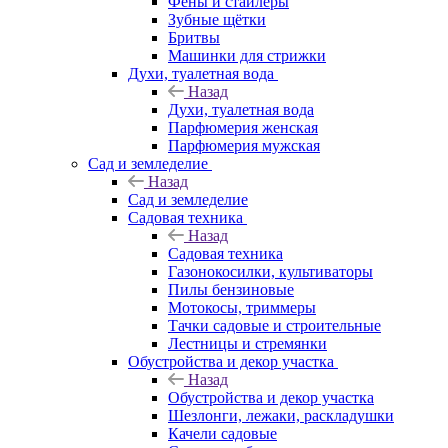
Фены и стайлеры
Зубные щётки
Бритвы
Машинки для стрижки
Духи, туалетная вода
Назад
Духи, туалетная вода
Парфюмерия женская
Парфюмерия мужская
Сад и земледелие
Назад
Сад и земледелие
Садовая техника
Назад
Садовая техника
Газонокосилки, культиваторы
Пилы бензиновые
Мотокосы, триммеры
Тачки садовые и строительные
Лестницы и стремянки
Обустройства и декор участка
Назад
Обустройства и декор участка
Шезлонги, лежаки, раскладушки
Качели садовые