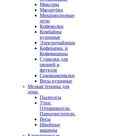
Миксеры
Мясорубки
Микроволновые
печи
Кофемолки
Комбайны
кухонные
Электрочайники
Кофеварки. и
Кофемашины
Сушилки для
овощей и
фруктов
Соковыжималки
Весы кухонные
Мелкая техника для
дома
Пылесосы
Утюг.
Отпариватели.
Пароочистители.
Весы
Швейные
машины
Климатическая