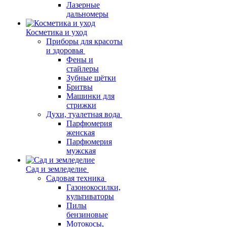
Лазерные
дальномеры
Косметика и уход
Приборы для красоты
и здоровья
Фены и
стайлеры
Зубные щётки
Бритвы
Машинки для
стрижки
Духи, туалетная вода
Парфюмерия
женская
Парфюмерия
мужская
Сад и земледелие
Садовая техника
Газонокосилки,
культиваторы
Пилы
бензиновые
Мотокосы,