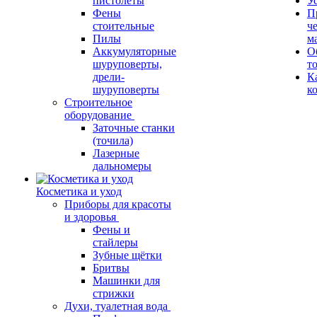
пистолеты
У
Фены
П
стоительные
ч
Пилы
м
Аккумуляторные
О
шуруповерты,
т
дрели-
К
шуруповерты
к
Строительное
оборудование
Заточные станки
(точила)
Лазерные
дальномеры
Косметика и уход
Приборы для красоты
и здоровья
Фены и
стайлеры
Зубные щётки
Бритвы
Машинки для
стрижки
Духи, туалетная вода