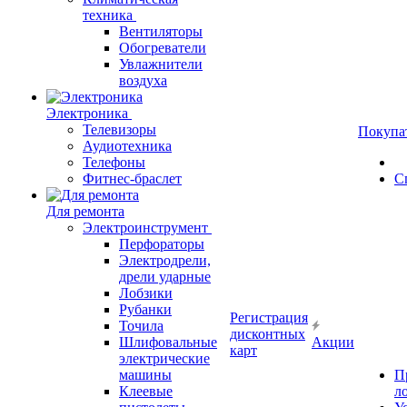
техника
Вентиляторы
Обогреватели
Увлажнители
воздуха
Электроника
Телевизоры
Покупа
Аудиотехника
Телефоны
Фитнес-браслет
С
Для ремонта
Электроинструмент
Перфораторы
Электродрели,
дрели ударные
Лобзики
Рубанки
Регистрация
Точила
дисконтных
Шлифовальные
Акции
карт
электрические
машины
П
Клеевые
л