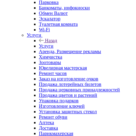
Парковка
Банкоматы, инфокиоски
Обмен Валют
Эскалатор
Туалетная комната
Wi-Fi
Услуги
Назад
Услуги
Аренда, Размещение рекламы
Химчистка
Зоотовары
Ювелирная мастерская
Ремонт часов
Заказ на изготовление очков
Продажа лотерейных билетов
Продажа церковных принадлежностей
Продажа цветов и растений
Упаковка подарков
Изготовление ключей
Установка защитных стекол
Ремонт обуви
Аптека
Доставка
Парикмахерская