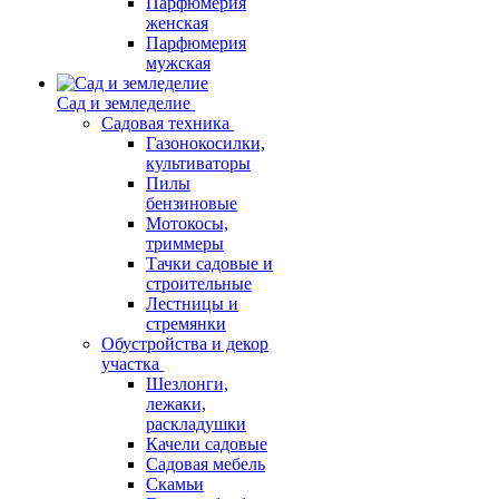
Парфюмерия
женская
Парфюмерия
мужская
Сад и земледелие
Садовая техника
Газонокосилки,
культиваторы
Пилы
бензиновые
Мотокосы,
триммеры
Тачки садовые и
строительные
Лестницы и
стремянки
Обустройства и декор
участка
Шезлонги,
лежаки,
раскладушки
Качели садовые
Садовая мебель
Скамьи