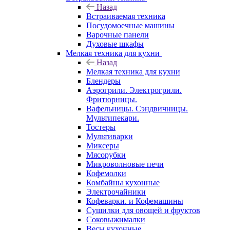
Назад
Встраиваемая техника
Посудомоечные машины
Варочные панели
Духовые шкафы
Мелкая техника для кухни
Назад
Мелкая техника для кухни
Блендеры
Аэрогрили. Электрогрили.
Фритюрницы.
Вафельницы. Сэндвичницы.
Мультипекари.
Тостеры
Мультиварки
Миксеры
Мясорубки
Микроволновые печи
Кофемолки
Комбайны кухонные
Электрочайники
Кофеварки. и Кофемашины
Сушилки для овощей и фруктов
Соковыжималки
Весы кухонные