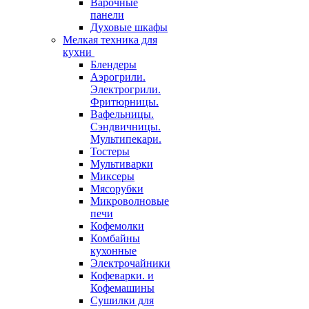
Варочные
панели
Духовые шкафы
Мелкая техника для
кухни
Блендеры
Аэрогрили.
Электрогрили.
Фритюрницы.
Вафельницы.
Сэндвичницы.
Мультипекари.
Тостеры
Мультиварки
Миксеры
Мясорубки
Микроволновые
печи
Кофемолки
Комбайны
кухонные
Электрочайники
Кофеварки. и
Кофемашины
Сушилки для