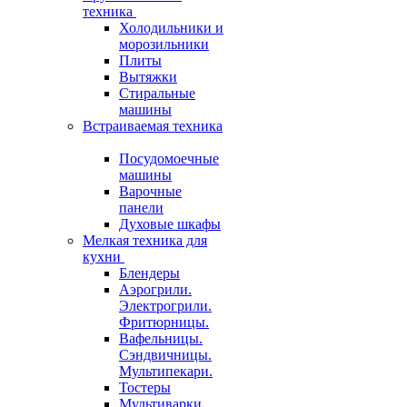
техника
Холодильники и
морозильники
Плиты
Вытяжки
Стиральные
машины
Встраиваемая техника
Посудомоечные
машины
Варочные
панели
Духовые шкафы
Мелкая техника для
кухни
Блендеры
Аэрогрили.
Электрогрили.
Фритюрницы.
Вафельницы.
Сэндвичницы.
Мультипекари.
Тостеры
Мультиварки