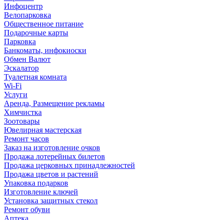
Инфоцентр
Велопарковка
Общественное питание
Подарочные карты
Парковка
Банкоматы, инфокиоски
Обмен Валют
Эскалатор
Туалетная комната
Wi-Fi
Услуги
Аренда, Размещение рекламы
Химчистка
Зоотовары
Ювелирная мастерская
Ремонт часов
Заказ на изготовление очков
Продажа лотерейных билетов
Продажа церковных принадлежностей
Продажа цветов и растений
Упаковка подарков
Изготовление ключей
Установка защитных стекол
Ремонт обуви
Аптека