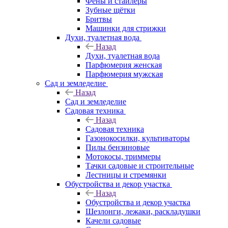
Фены и стайлеры
Зубные щётки
Бритвы
Машинки для стрижки
Духи, туалетная вода
Назад
Духи, туалетная вода
Парфюмерия женская
Парфюмерия мужская
Сад и земледелие
Назад
Сад и земледелие
Садовая техника
Назад
Садовая техника
Газонокосилки, культиваторы
Пилы бензиновые
Мотокосы, триммеры
Тачки садовые и строительные
Лестницы и стремянки
Обустройства и декор участка
Назад
Обустройства и декор участка
Шезлонги, лежаки, раскладушки
Качели садовые