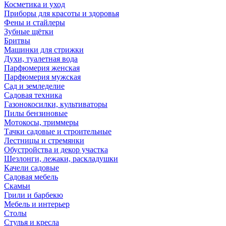
Косметика и уход
Приборы для красоты и здоровья
Фены и стайлеры
Зубные щётки
Бритвы
Машинки для стрижки
Духи, туалетная вода
Парфюмерия женская
Парфюмерия мужская
Сад и земледелие
Садовая техника
Газонокосилки, культиваторы
Пилы бензиновые
Мотокосы, триммеры
Тачки садовые и строительные
Лестницы и стремянки
Обустройства и декор участка
Шезлонги, лежаки, раскладушки
Качели садовые
Садовая мебель
Скамьи
Грили и барбекю
Мебель и интерьер
Столы
Стулья и кресла