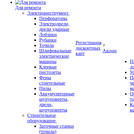
Для ремонта
Электроинструмент
Перфораторы
Электродрели,
дрели ударные
Лобзики
Рубанки
Регистрация
Точила
дисконтных
Шлифовальные
Акции
карт
электрические
машины
П
Клеевые
л
пистолеты
У
Фены
П
стоительные
ч
Пилы
м
Аккумуляторные
О
шуруповерты,
т
дрели-
К
шуруповерты
к
Строительное
оборудование
Заточные станки
(точила)