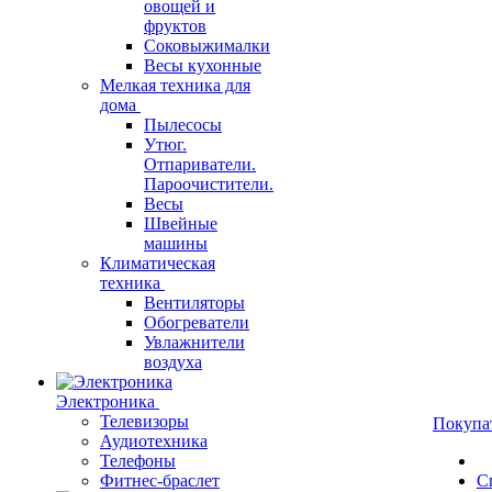
овощей и
фруктов
Соковыжималки
Весы кухонные
Мелкая техника для
дома
Пылесосы
Утюг.
Отпариватели.
Пароочистители.
Весы
Швейные
машины
Климатическая
техника
Вентиляторы
Обогреватели
Увлажнители
воздуха
Электроника
Телевизоры
Покупа
Аудиотехника
Телефоны
Фитнес-браслет
С