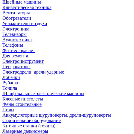
Швейные машины
Климатическая техника
Вентиляторы
Обогреватели
Увлажнители воздуха
Электроника
Телевизоры
Аудиотехника
Телефоны
Фитнес-браслет
Для ремонта
Электроинструмент
Перфораторы
Электродрели, дрели ударные
Лобзики
Рубанки
Точила
Шлифовальные электрические машины
Клеевые пистолеты
Фены стоительные
Пилы
Аккумуляторные шуруповерты, дрели-шуруповерты
Строительное оборудование
Заточные станки (точила)
Лазерные дальномеры