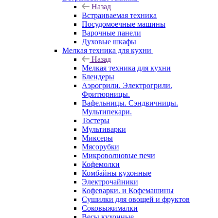
Назад
Встраиваемая техника
Посудомоечные машины
Варочные панели
Духовые шкафы
Мелкая техника для кухни
Назад
Мелкая техника для кухни
Блендеры
Аэрогрили. Электрогрили.
Фритюрницы.
Вафельницы. Сэндвичницы.
Мультипекари.
Тостеры
Мультиварки
Миксеры
Мясорубки
Микроволновые печи
Кофемолки
Комбайны кухонные
Электрочайники
Кофеварки. и Кофемашины
Сушилки для овощей и фруктов
Соковыжималки
Весы кухонные