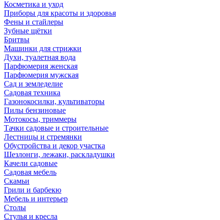
Косметика и уход
Приборы для красоты и здоровья
Фены и стайлеры
Зубные щётки
Бритвы
Машинки для стрижки
Духи, туалетная вода
Парфюмерия женская
Парфюмерия мужская
Сад и земледелие
Садовая техника
Газонокосилки, культиваторы
Пилы бензиновые
Мотокосы, триммеры
Тачки садовые и строительные
Лестницы и стремянки
Обустройства и декор участка
Шезлонги, лежаки, раскладушки
Качели садовые
Садовая мебель
Скамьи
Грили и барбекю
Мебель и интерьер
Столы
Стулья и кресла