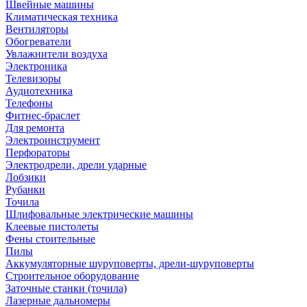
Швейные машины
Климатическая техника
Вентиляторы
Обогреватели
Увлажнители воздуха
Электроника
Телевизоры
Аудиотехника
Телефоны
Фитнес-браслет
Для ремонта
Электроинструмент
Перфораторы
Электродрели, дрели ударные
Лобзики
Рубанки
Точила
Шлифовальные электрические машины
Клеевые пистолеты
Фены стоительные
Пилы
Аккумуляторные шуруповерты, дрели-шуруповерты
Строительное оборудование
Заточные станки (точила)
Лазерные дальномеры