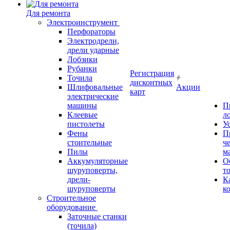
Для ремонта
Электроинструмент
Перфораторы
Электродрели,
дрели ударные
Лобзики
Рубанки
Регистрация
Точила
дисконтных
Шлифовальные
Акции
карт
электрические
машины
П
Клеевые
л
пистолеты
У
Фены
П
стоительные
ч
Пилы
м
Аккумуляторные
О
шуруповерты,
т
дрели-
К
шуруповерты
к
Строительное
оборудование
Заточные станки
(точила)