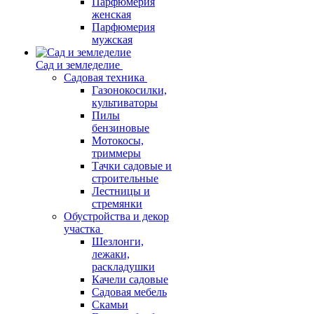
Парфюмерия
женская
Парфюмерия
мужская
Сад и земледелие
Садовая техника
Газонокосилки,
культиваторы
Пилы
бензиновые
Мотокосы,
триммеры
Тачки садовые и
строительные
Лестницы и
стремянки
Обустройства и декор
участка
Шезлонги,
лежаки,
раскладушки
Качели садовые
Садовая мебель
Скамьи