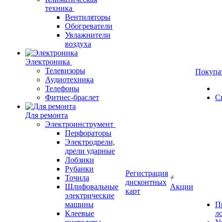
техника
Вентиляторы
Обогреватели
Увлажнители
воздуха
Электроника
Телевизоры
Покупа
Аудиотехника
Телефоны
Фитнес-браслет
С
Для ремонта
Электроинструмент
Перфораторы
Электродрели,
дрели ударные
Лобзики
Рубанки
Регистрация
Точила
дисконтных
Шлифовальные
Акции
карт
электрические
машины
П
Клеевые
л