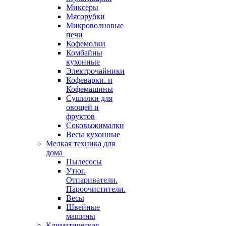
Миксеры
Мясорубки
Микроволновые
печи
Кофемолки
Комбайны
кухонные
Электрочайники
Кофеварки. и
Кофемашины
Сушилки для
овощей и
фруктов
Соковыжималки
Весы кухонные
Мелкая техника для
дома
Пылесосы
Утюг.
Отпариватели.
Пароочистители.
Весы
Швейные
машины
Климатическая