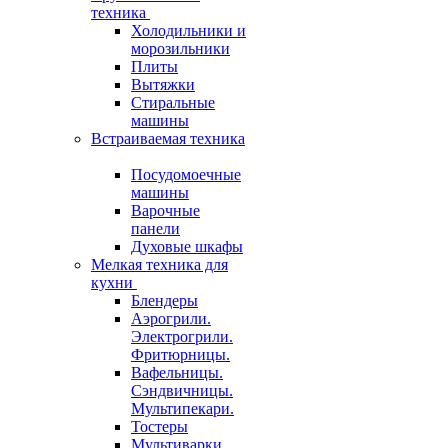
техника
Холодильники и
морозильники
Плиты
Вытяжки
Стиральные
машины
Встраиваемая техника
Посудомоечные
машины
Варочные
панели
Духовые шкафы
Мелкая техника для
кухни
Блендеры
Аэрогрили.
Электрогрили.
Фритюрницы.
Вафельницы.
Сэндвичницы.
Мультипекари.
Тостеры
Мультиварки