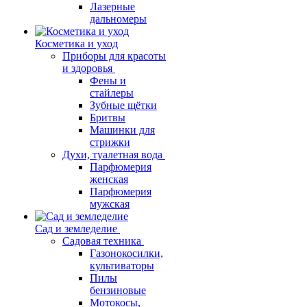
Лазерные
дальномеры
Косметика и уход
Приборы для красоты
и здоровья
Фены и
стайлеры
Зубные щётки
Бритвы
Машинки для
стрижки
Духи, туалетная вода
Парфюмерия
женская
Парфюмерия
мужская
Сад и земледелие
Садовая техника
Газонокосилки,
культиваторы
Пилы
бензиновые
Мотокосы,