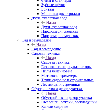
Фены и стайлеры
Зубные щётки
Бритвы
Машинки для стрижки
Духи, туалетная вода
Назад
Духи, туалетная вода
Парфюмерия женская
Парфюмерия мужская
Сад и земледелие
Назад
Сад и земледелие
Садовая техника
Назад
Садовая техника
Газонокосилки, культиваторы
Пилы бензиновые
Мотокосы, триммеры
Тачки садовые и строительные
Лестницы и стремянки
Обустройства и декор участка
Назад
Обустройства и декор участка
Шезлонги, лежаки, раскладушки
Качели садовые