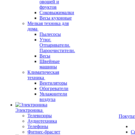
овощей и
фруктов
Соковыжималки
Весы кухонные
Мелкая техника для
дома
Пылесосы
Утюг.
Отпариватели.
Пароочистители.
Весы
Швейные
машины
Климатическая
техника
Вентиляторы
Обогреватели
Увлажнители
воздуха
Электроника
Телевизоры
Покупа
Аудиотехника
Телефоны
Фитнес-браслет
С