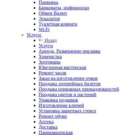
Парковка
Банкоматы, инфокиоски
Обмен Валют
Эскалатор
Туалетная комната
Wi-Fi
Услуги
Назад
Услуги
Аренда, Размещение рекламы
Химчистка
Зоотовары
Ювелирная мастерская
Ремонт часов
Заказ на изготовление очков
Продажа лотерейных билетов
Продажа церковных принадлежностей
Продажа цветов и растений
Упаковка подарков
Изготовление ключей
Установка защитных стекол
Ремонт обуви
Аптека
Доставка
Парикмахерская