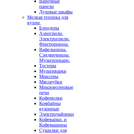
Варочные
панели
Духовые шкафы
Мелкая техника для
кухни
Блендеры
Аэрогрили.
Электрогрили.
Фритюрницы.
Вафельницы.
Сэндвичницы.
Мультипекари.
Тостеры
Мультиварки
Миксеры
Мясорубки
Микроволновые
печи
Кофемолки
Комбайны
кухонные
Электрочайники
Кофеварки. и
Кофемашины
Сушилки для