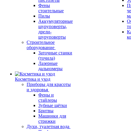
пистолеты
У
Фены
П
стоительные
ч
Пилы
м
Аккумуляторные
О
шуруповерты,
т
дрели-
К
шуруповерты
к
Строительное
оборудование
Заточные станки
(точила)
Лазерные
дальномеры
Косметика и уход
Приборы для красоты
и здоровья
Фены и
стайлеры
Зубные щётки
Бритвы
Машинки для
стрижки
Духи, туалетная вода