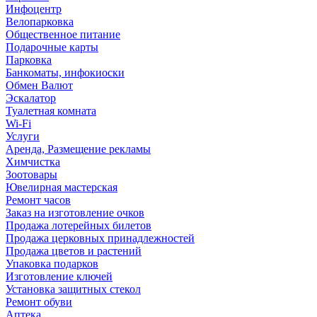
Инфоцентр
Велопарковка
Общественное питание
Подарочные карты
Парковка
Банкоматы, инфокиоски
Обмен Валют
Эскалатор
Туалетная комната
Wi-Fi
Услуги
Аренда, Размещение рекламы
Химчистка
Зоотовары
Ювелирная мастерская
Ремонт часов
Заказ на изготовление очков
Продажа лотерейных билетов
Продажа церковных принадлежностей
Продажа цветов и растений
Упаковка подарков
Изготовление ключей
Установка защитных стекол
Ремонт обуви
Аптека